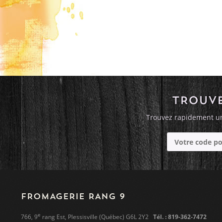
TROUVE
Trouvez rapidement un
FROMAGERIE RANG 9
e
766, 9
rang Est, Plessisville (Québec) G6L 2Y2
Tél. : 819-362-7472