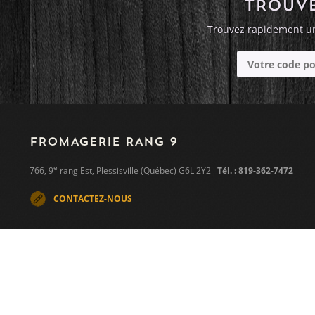
TROUVE
Trouvez rapidement un
FROMAGERIE RANG 9
e
766, 9
rang Est, Plessisville (Québec) G6L 2Y2
Tél. : 819-362-7472
CONTACTEZ-NOUS