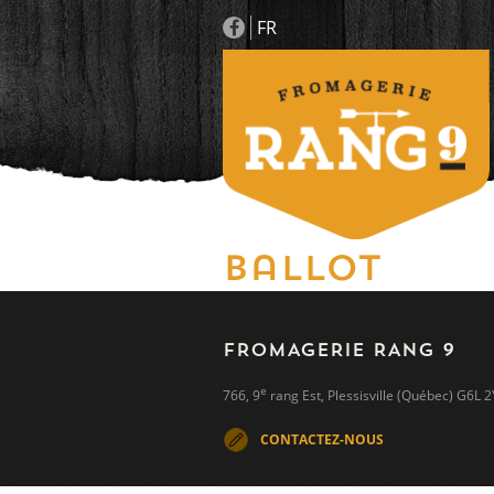
FR
Ballot
FROMAGERIE RANG 9
e
766, 9
rang Est, Plessisville (Québec) G6L
CONTACTEZ-NOUS