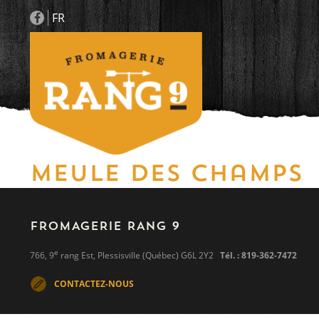
FR
Meule des champs
FROMAGERIE RANG 9
e
766, 9
rang Est, Plessisville (Québec) G6L 2Y2
Tél. : 819-362-7472
CONTACTEZ-NOUS